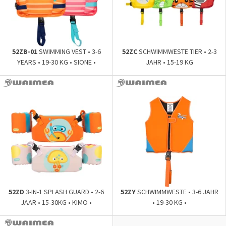
52ZB-01
SWIMMING VEST • 3-6
52ZC
SCHWIMMWESTE TIER • 2-3
YEARS • 19-30 KG • SIONE •
JAHR • 15-19 KG
52ZD
3-IN-1 SPLASH GUARD • 2-6
52ZY
SCHWIMMWESTE • 3-6 JAHR
JAAR • 15-30KG • KIMO •
• 19-30 KG •