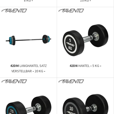
8 KG •
10 KG •
42DM
LANGHANTEL SATZ
42DN
HANTEL • 5 KG •
VERSTELLBAR • 20 KG •