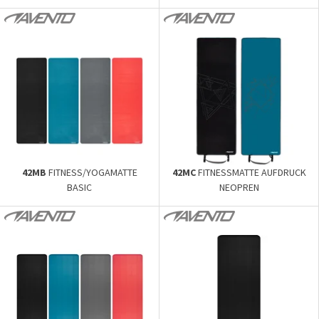
/20 KG •
/15 KG •
42MB
FITNESS/YOGAMATTE
42MC
FITNESSMATTE AUFDRUCK
BASIC
NEOPREN