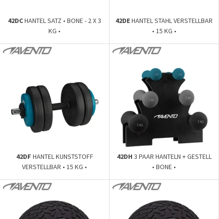
42DC
HANTEL SATZ • BONE - 2 X 3
42DE
HANTEL STAHL VERSTELLBAR
KG •
• 15 KG •
42DF
HANTEL KUNSTSTOFF
42DH
3 PAAR HANTELN + GESTELL
VERSTELLBAR • 15 KG •
• BONE •