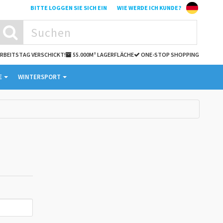
BITTE LOGGEN SIE SICH EIN
WIE WERDE ICH KUNDE?
 ARBEITSTAG VERSCHICKT!
55.000M² LAGERFLÄCHE
ONE-STOP SHOPPING
E
WINTERSPORT