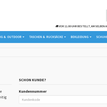
VOR 11.00 UHR BESTELLT, AM SELBEN
G & ­ OUTDOOR
TASCHEN & ­ RUCKSÄCKE
BEKLEIDUNG
SCHUH
SCHON KUNDE?
ie
Kundennummer
itig