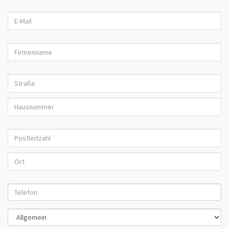
E-Mail:
Firmenname:
Straße + Hausnummer:
Postleitzahl + Ort:
Telefon:
Mit welcher Abteilung möchten Sie Kontakt aufnehmen?