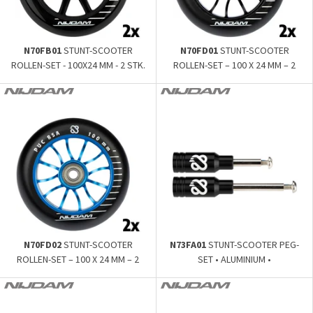
N70FB01
STUNT-SCOOTER
N70FD01
STUNT-SCOOTER
ROLLEN-SET - 100X24 MM - 2 STK.
ROLLEN-SET – 100 X 24 MM – 2
• SPEICHEN-PP
STK. • SPEICHEN-A
N70FD02
STUNT-SCOOTER
N73FA01
STUNT-SCOOTER PEG-
ROLLEN-SET – 100 X 24 MM – 2
SET • ALUMINIUM •
STK. • SPEICHEN-A