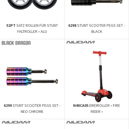
52PT
SATZ ROLLEN FÜR STUNT
6298
STUNT SCOOTER PEGS SET -
FALTROLLER • ALU
BLACK
SPEICHENROLLEN •
6299
STUNT SCOOTER PEGS SET -
N40CA05
DREIROLLER • FIRE
NEO CHROME
RIDER •