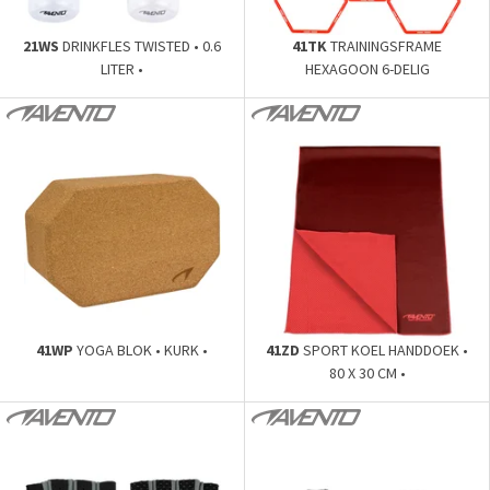
21WS
DRINKFLES TWISTED • 0.6
41TK
TRAININGSFRAME
LITER •
HEXAGOON 6-DELIG
41WP
YOGA BLOK • KURK •
41ZD
SPORT KOEL HANDDOEK •
80 X 30 CM •