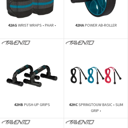
42AG
WRIST WRAPS • PAAR •
42HA
POWER AB-ROLLER
42HB
PUSH-UP GRIPS
42HC
SPRINGTOUW BASIC • SLIM
GRIP •