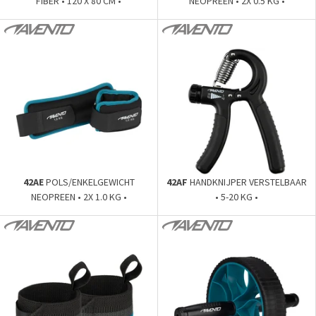
FIBER • 120 X 80 CM •
NEOPREEN • 2X 0.5 KG •
42AE
POLS/ENKELGEWICHT
42AF
HANDKNIJPER VERSTELBAAR
NEOPREEN • 2X 1.0 KG •
• 5-20 KG •