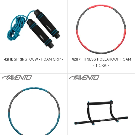
42HE
SPRINGTOUW • FOAM GRIP •
42HF
FITNESS HOELAHOOP FOAM
• 1.2 KG •