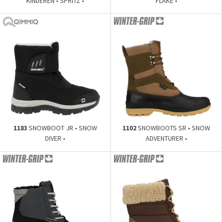
KINDEREN • SPRITZ •
FLAKE •
1183
SNOWBOOT JR • SNOW
1102
SNOWBOOTS SR • SNOW
DIVER •
ADVENTURER •