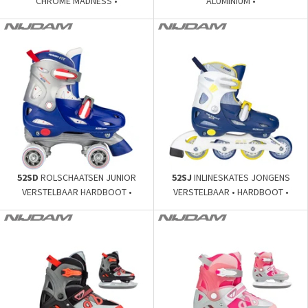
CHROME MADNESS •
ALUMINIUM •
52SD
ROLSCHAATSEN JUNIOR
52SJ
INLINESKATES JONGENS
VERSTELBAAR HARDBOOT •
VERSTELBAAR • HARDBOOT •
ROLLER RAGE •
NAVY SEAL •