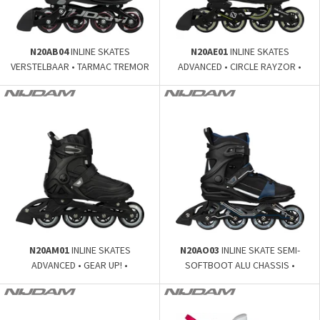
N20AB04
INLINE SKATES
N20AE01
INLINE SKATES
VERSTELBAAR • TARMAC TREMOR
ADVANCED • CIRCLE RAYZOR •
•
N20AM01
INLINE SKATES
N20AO03
INLINE SKATE SEMI-
ADVANCED • GEAR UP! •
SOFTBOOT ALU CHASSIS •
CIRCUIT CRUISER •