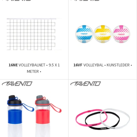
16NE
VOLLEYBALNET • 9.5 X 1
16VF
VOLLEYBAL • KUNSTLEDER •
METER •