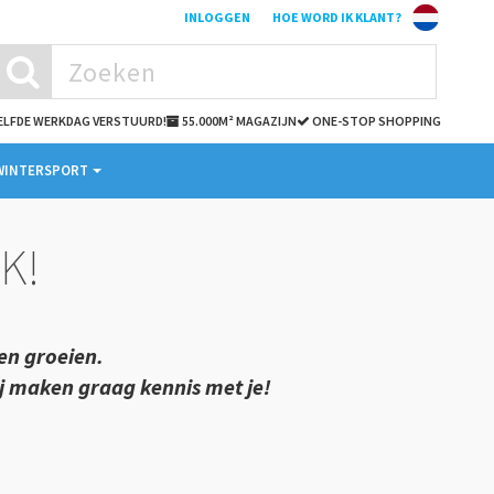
INLOGGEN
HOE WORD IK KLANT?
ZELFDE WERKDAG VERSTUURD!
55.000M² MAGAZIJN
ONE-STOP SHOPPING
WINTERSPORT
K!
en groeien.
j maken graag kennis met je!