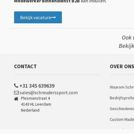
Medewerker Binnendienst B2B
kan invullen.
Bekijk vacature
Ook 
Bekijk
CONTACT
OVER ON
+31 345 639639
Waarom Schr
sales@schreuderssport.com
Bedrijfsprofi
Plesmanstraat 4
4143 HL Leerdam
Geschiedeni
Nederland
Custom Made
Maatschappe