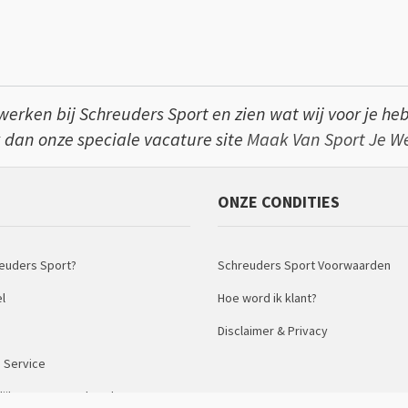
werken bij Schreuders Sport en zien wat wij voor je he
 dan onze speciale vacature site
Maak Van Sport Je We
S
ONZE CONDITIES
euders Sport?
Schreuders Sport Voorwaarden
el
Hoe word ik klant?
s
Disclaimer & Privacy
 Service
lijk Verantwoord Ondernemen