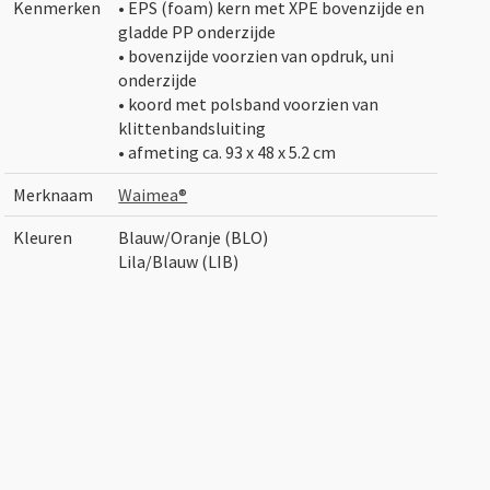
Kenmerken
• EPS (foam) kern met XPE bovenzijde en
gladde PP onderzijde
• bovenzijde voorzien van opdruk, uni
onderzijde
• koord met polsband voorzien van
klittenbandsluiting
• afmeting ca. 93 x 48 x 5.2 cm
Merknaam
Waimea®
Kleuren
Blauw/Oranje (BLO)
Lila/Blauw (LIB)