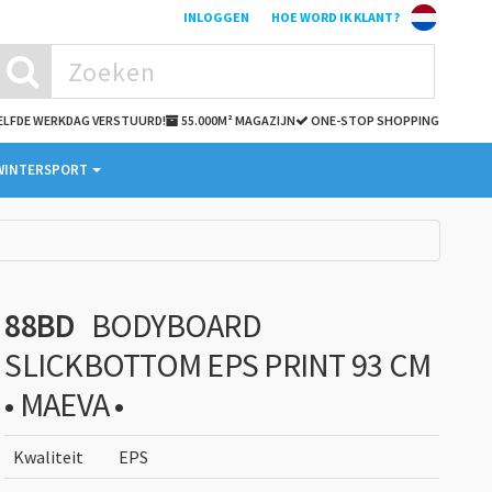
INLOGGEN
HOE WORD IK KLANT?
ZELFDE WERKDAG VERSTUURD!
55.000M² MAGAZIJN
ONE-STOP SHOPPING
WINTERSPORT
88BD
BODYBOARD
SLICKBOTTOM EPS PRINT 93 CM
• MAEVA •
Kwaliteit
EPS