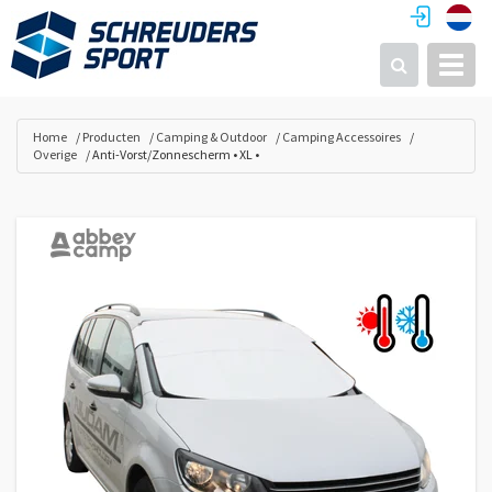
Toggl
Zoeken
Home
Producten
Camping & Outdoor
Camping Accessoires
Overige
Anti-Vorst/Zonnescherm • XL •